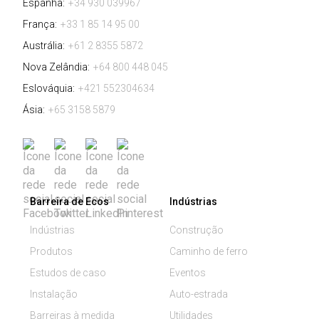
Espanha:
+34 930 039967
França:
+33 1 85 14 95 00
Austrália:
+61 2 8355 5872
Nova Zelândia:
+64 800 448 045
Eslováquia:
+421 552304634
Ásia:
+65 3158 5879
Barreira de Ecos
Indústrias
Indústrias
Construção
Produtos
Caminho de ferro
Estudos de caso
Eventos
Instalação
Auto-estrada
Barreiras à medida
Utilidades