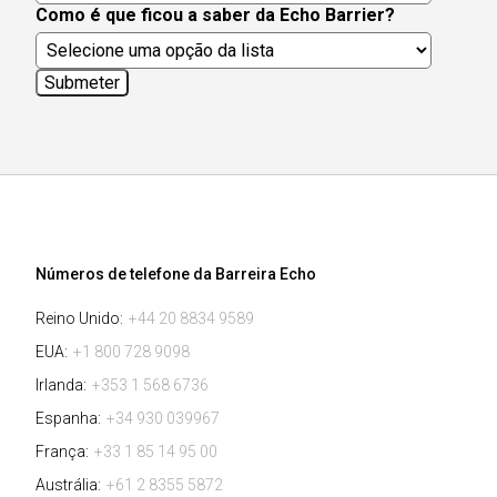
Como é que ficou a saber da Echo Barrier?
Números de telefone da Barreira Echo
Reino Unido:
+44 20 8834 9589
EUA:
+1 800 728 9098
Irlanda:
+353 1 568 6736
Espanha:
+34 930 039967
França:
+33 1 85 14 95 00
Austrália:
+61 2 8355 5872