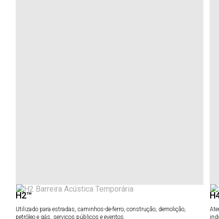
H2™
H
Utilizado para estradas, caminhos-de-ferro, construção, demolição,
Ate
petróleo e gás, serviços públicos e eventos.
ind