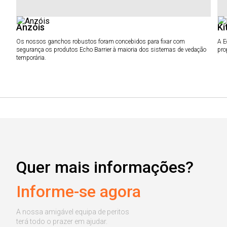
Anzóis
Ki
Os nossos ganchos robustos foram concebidos para fixar com
A E
segurança os produtos Echo Barrier à maioria dos sistemas de vedação
pro
temporária.
Quer mais informações?
Informe-se agora
A nossa amigável equipa de peritos
terá todo o prazer em ajudar.